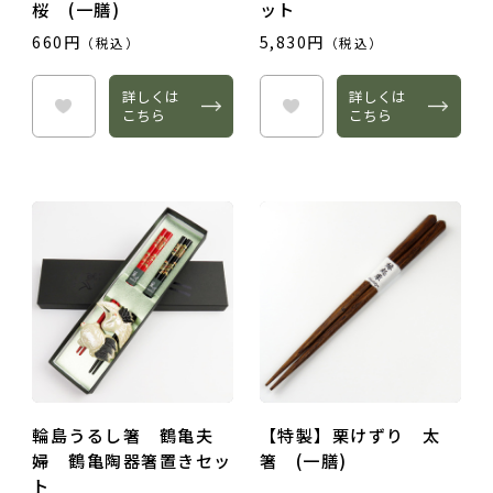
桜 (一膳)
ット
660円
5,830円
（税込）
（税込）
詳しくは
詳しくは
こちら
こちら
輪島うるし箸 鶴亀夫
【特製】栗けずり 太
婦 鶴亀陶器箸置きセッ
箸 (一膳)
ト