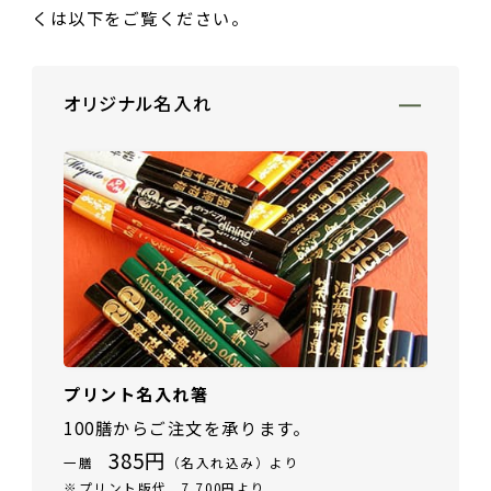
くは以下をご覧ください。
ご夫婦・ご両親へ（夫婦箸）
名入れ箸のご紹介
お食い初め・出産祝い・入園祝い・卒園祝い（子供箸）
成人祝い・卒業祝い・就職祝い
オリジナル名入れ
退職祝い
お問い合わせ
プライバシーポリシー
普段使い・自宅用
特定商取引法に基づく表示
産地独自の塗り箸（津軽・若狭・輪島）
イベント・記念品・ノベルティオリジナルデザイン箸（小ロッ
トより承ります）
限定品・特別仕様品
プリント名入れ箸
100膳からご注文を承ります。
385円
一膳
（名入れ込み）より
※プリント版代 7,700円より