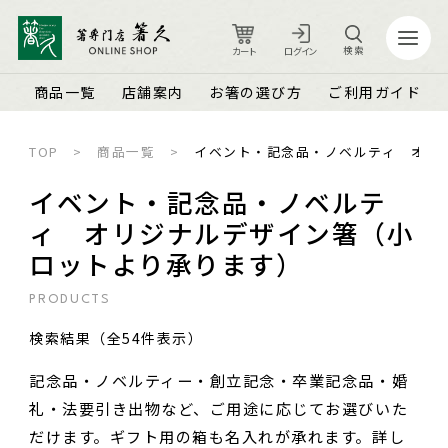
検索
カート
ログイン
商品一覧
店舗案内
お箸の選び方
ご利用ガイド
TOP
商品一覧
イベント・記念品・ノベルティ オリ
カート
ログイン
イベント・記念品・ノベルテ
ィ オリジナルデザイン箸（小
ロットより承ります）
店舗案内
ご利用ガイド
箸久について
品質保証とメンテナンス
PRODUCTS
商品一覧
お知らせ
検索結果（全54件表示）
名入れ可能なお箸
商品ピックアップ＆トピックス
お客さまの声
記念品・ノベルティー・創立記念・卒業記念品・婚
結婚祝い・結婚記念日
お箸の魅力
よくあるご質問
礼・法要引き出物など、ご用途に応じてお選びいた
長寿祝い・賀寿（還暦・古希・米寿など）
お箸の選び方
箸久スタッフブログ
だけます。ギフト用の箱も名入れが承れます。詳し