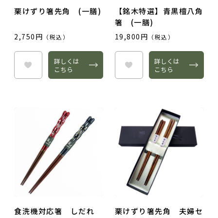
栗けずり箸先角 (一膳)
【銘木特選】青黒檀八角
箸 (一膳)
2,750円
19,800円
（税込）
（税込）
詳しくは
詳しくは
こちら
こちら
食洗機対応箸 しだれ
栗けずり箸先角 夫婦セ