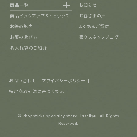
商品一覧
お知らせ
名入れ可能なお箸
商品ピックアップ＆トピックス
お客さまの声
結婚祝い・結婚記念日
お箸の魅力
よくあるご質問
長寿祝い・賀寿（還暦・古希・米寿など）
お箸の選び方
箸久スタッフブログ
ご夫婦・ご両親へ（夫婦箸）
名入れ箸のご紹介
お食い初め・出産祝い・入園祝い・卒園祝い（子供箸）
成人祝い・卒業祝い・就職祝い
退職祝い
お問い合わせ
プライバシーポリシー
普段使い・自宅用
特定商取引法に基づく表示
産地独自の塗り箸（津軽・若狭・輪島）
イベント・記念品・ノベルティオリジナルデザイン箸（小ロット
© chopsticks specialty store Hashikyu. All Rights
より承ります）
Reserved.
限定品・特別仕様品