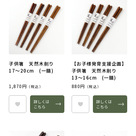
子供箸 天然木削り
【お子様発育支援企画】
17～20cm (一膳)
子供箸 天然木削り
13～16cm (一膳)
1,870円
880円
（税込）
（税込）
詳しくは
詳しくは
こちら
こちら