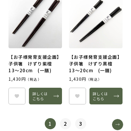
【お子様発育支援企画】
【お子様発育支援企画】
子供箸 けずり紫檀
子供箸 けずり黒檀
13～20cm (一膳)
13～20cm (一膳)
1,430円
1,430円
（税込）
（税込）
詳しくは
詳しくは
こちら
こちら
1
2
3