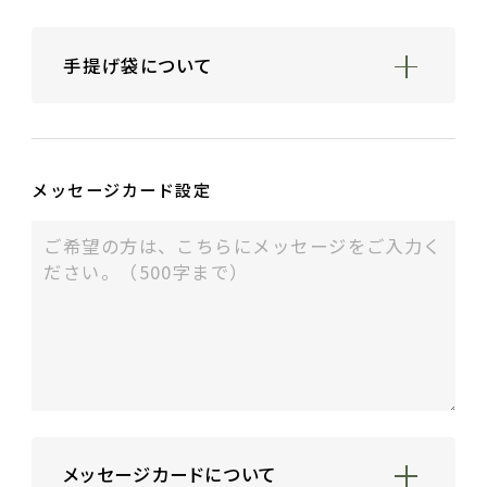
1. 緑
手提げ袋について
持ち運び用手提げ袋は無料です。
（寸法：22×7×30㎝／カラー：うぐいす）
ギフト包装のご注文の場合にのみお付けいた
メッセージカード設定
します。
ギフト用箸袋・箱なしギフト包装は10包程
度、紙箱・桐箱の1〜2膳用は7箱程度、3〜5
膳用は3箱程度入る大きさです。
2. ピンク
メッセージカードについて