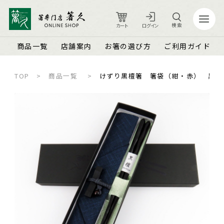
検索
カート
ログイン
商品一覧
店舗案内
お箸の選び方
ご利用ガイド
TOP
商品一覧
けずり黒檀箸 箸袋（紺・赤） 黒檀
カート
ログイン
店舗案内
ご利用ガイド
箸久について
品質保証とメンテナンス
商品一覧
お知らせ
名入れ可能なお箸
商品ピックアップ＆トピックス
お客さまの声
結婚祝い・結婚記念日
お箸の魅力
よくあるご質問
長寿祝い・賀寿（還暦・古希・米寿など）
お箸の選び方
箸久スタッフブログ