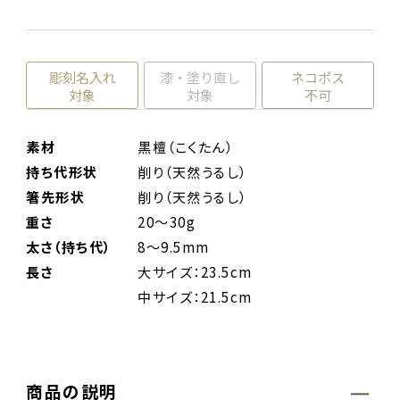
彫刻名入れ
漆・塗り直し
ネコポス
対象
対象
不可
素材
黒檀（こくたん）
持ち代形状
削り（天然うるし）
箸先形状
削り（天然うるし）
重さ
20～30g
太さ（持ち代）
8～9.5mm
長さ
大サイズ：23.5cm
中サイズ：21.5cm
商品の説明