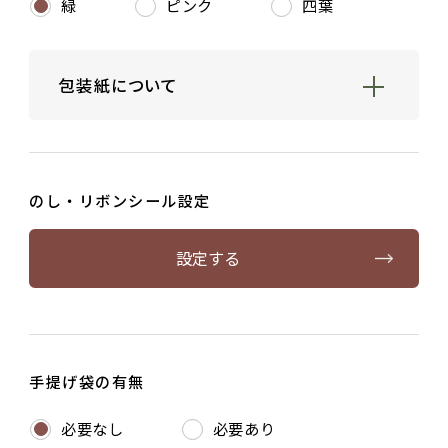
緑
ピンク
四葉
包装紙について
箱なしギフト包装、ギフト用紙箱、ギフト用
桐箱をお包みする包装紙を無料で下記よりお
選びいただけます。
のし・リボンシール設定
設定する
手提げ袋の有無
必要なし
必要あり