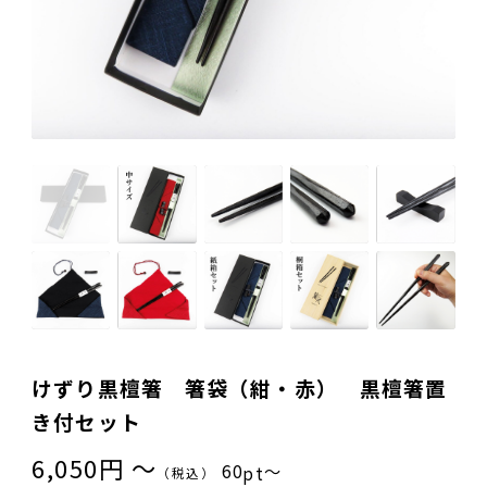
ご夫婦・ご両親へ（夫婦箸）
名入れ箸のご紹介
お食い初め・出産祝い・入園祝い・卒園祝い（子供箸）
成人祝い・卒業祝い・就職祝い
退職祝い
お問い合わせ
プライバシーポリシー
普段使い・自宅用
特定商取引法に基づく表示
産地独自の塗り箸（津軽・若狭・輪島）
イベント・記念品・ノベルティオリジナルデザイン箸（小ロッ
トより承ります）
限定品・特別仕様品
けずり黒檀箸 箸袋（紺・赤） 黒檀箸置
き付セット
6,050円 〜
60
〜
pt
（税込）