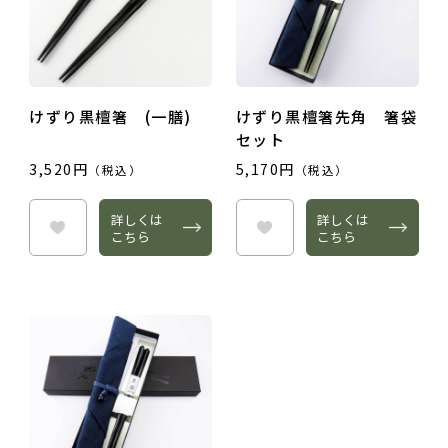
けずり黒檀箸 (一膳)
けずり黒檀箸先角 箸袋
セット
タイトル
3,520円
5,170円
（税込）
（税込）
詳しくは
詳しくは
こちら
こちら
レビュー内容