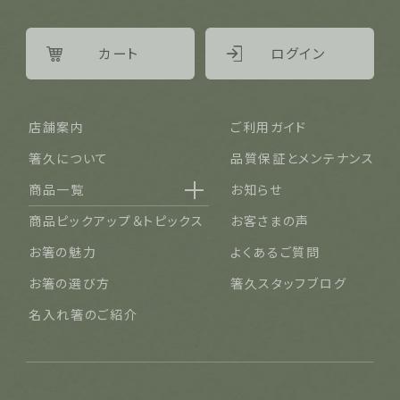
カート
ログイン
店舗案内
ご利用ガイド
箸久について
品質保証とメンテナンス
商品一覧
お知らせ
名入れ可能なお箸
商品ピックアップ＆トピックス
お客さまの声
結婚祝い・結婚記念日
お箸の魅力
よくあるご質問
長寿祝い・賀寿（還暦・古希・米寿など）
お箸の選び方
箸久スタッフブログ
ご夫婦・ご両親へ（夫婦箸）
名入れ箸のご紹介
お食い初め・出産祝い・入園祝い・卒園祝い（子供箸）
成人祝い・卒業祝い・就職祝い