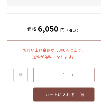
和紙にご希望のメッセージを無料で印刷いた
します。
画像はイメージです。
6,050
価格
円
（税込）
カードはお箸と一緒に、包装内にお入れいた
します。
お買い上げ金額が7,000円以上で、
送料が無料になります。
3. 四葉（よつば）
カートに入れる