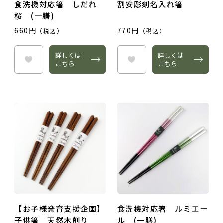
食洗機対応箸 しだれ
割安彫刻名入れ箸
桜 (一膳)
660円
770円
（税込）
（税込）
詳しくは
詳しくは
こちら
こちら
【お子様発育支援企画】
食洗機対応箸 ルミエー
子供箸 天然木削り
ル (一膳)