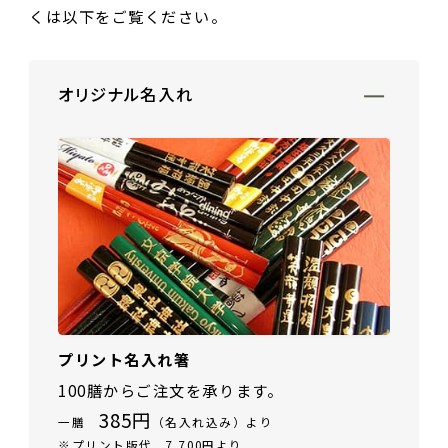
くは以下をご覧ください。
ご夫婦・ご両親へ（夫婦箸）
名入れ箸のご紹介
お食い初め・出産祝い・入園祝い・卒園祝い（子供箸）
成人祝い・卒業祝い・就職祝い
オリジナル名入れ
退職祝い
お問い合わせ
プライバシーポリシー
普段使い・自宅用
特定商取引法に基づく表示
産地独自の塗り箸（津軽・若狭・輪島）
イベント・記念品・ノベルティオリジナルデザイン箸（小ロッ
トより承ります）
限定品・特別仕様品
プリント名入れ箸
100膳からご注文を承ります。
385円
一膳
（名入れ込み）より
※プリント版代 7,700円より