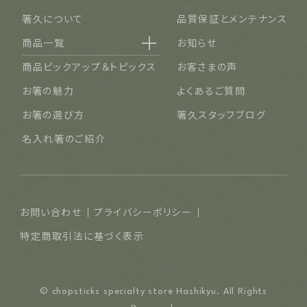
箸久について
品質保証とメンテナンス
商品一覧
お知らせ
名入れ可能なお箸
商品ピックアップ＆トピックス
お客さまの声
結婚祝い・結婚記念日
お箸の魅力
よくあるご質問
長寿祝い・賀寿（還暦・古希・米寿など）
お箸の選び方
箸久スタッフブログ
ご夫婦・ご両親へ（夫婦箸）
名入れ箸のご紹介
お食い初め・出産祝い・入園祝い・卒園祝い（子供箸）
成人祝い・卒業祝い・就職祝い
退職祝い
お問い合わせ
プライバシーポリシー
普段使い・自宅用
特定商取引法に基づく表示
産地独自の塗り箸（津軽・若狭・輪島）
イベント・記念品・ノベルティオリジナルデザイン箸（小ロット
© chopsticks specialty store Hashikyu. All Rights
より承ります）