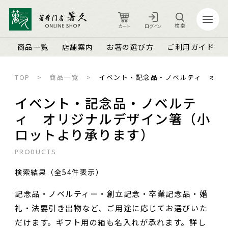
検索
カート
ログイン
商品一覧
店舗案内
お箸の選び方
ご利用ガイド
TOP
商品一覧
イベント・記念品・ノベルティ オリ
カート
ログイン
イベント・記念品・ノベルテ
ィ オリジナルデザイン箸（小
ロットより承ります）
店舗案内
ご利用ガイド
箸久について
品質保証とメンテナンス
PRODUCTS
商品一覧
お知らせ
検索結果（全54件表示）
名入れ可能なお箸
商品ピックアップ＆トピックス
お客さまの声
記念品・ノベルティー・創立記念・卒業記念品・婚
結婚祝い・結婚記念日
お箸の魅力
よくあるご質問
礼・法要引き出物など、ご用途に応じてお選びいた
長寿祝い・賀寿（還暦・古希・米寿など）
お箸の選び方
箸久スタッフブログ
だけます。ギフト用の箱も名入れが承れます。詳し