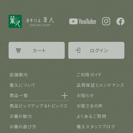
カート
ログイン
店舗案内
ご利用ガイド
箸久について
品質保証とメンテナンス
商品一覧
お知らせ
名入れ可能なお箸
商品ピックアップ＆トピックス
お客さまの声
結婚祝い・結婚記念日
お箸の魅力
よくあるご質問
長寿祝い・賀寿（還暦・古希・米寿など）
お箸の選び方
箸久スタッフブログ