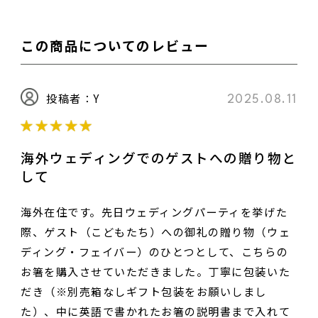
お名前（ハンドルネームなど）
この商品についてのレビュー
投稿者：Y
2025.08.11
性別
海外ウェディングでのゲストへの贈り物と
して
男性
女性
その他
海外在住です。先日ウェディングパーティを挙げた
際、ゲスト（こどもたち）への御礼の贈り物（ウェ
ディング・フェイバー）のひとつとして、こちらの
おすすめ度
お箸を購入させていただきました。丁寧に包装いた
だき（※別売箱なしギフト包装をお願いしまし
た）、中に英語で書かれたお箸の説明書まで入れて