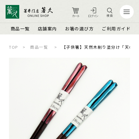
検索
カート
ログイン
商品一覧
店舗案内
お箸の選び方
ご利用ガイド
TOP
商品一覧
【子供箸】天然木削り塗分け「天の川」 
カート
ログイン
店舗案内
ご利用ガイド
箸久について
品質保証とメンテナンス
商品一覧
お知らせ
名入れ可能なお箸
商品ピックアップ＆トピックス
お客さまの声
結婚祝い・結婚記念日
お箸の魅力
よくあるご質問
長寿祝い・賀寿（還暦・古希・米寿など）
お箸の選び方
箸久スタッフブログ