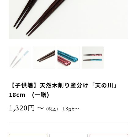
ご夫婦・ご両親へ（夫婦箸）
名入れ箸のご紹介
お食い初め・出産祝い・入園祝い・卒園祝い（子供箸）
成人祝い・卒業祝い・就職祝い
退職祝い
お問い合わせ
プライバシーポリシー
普段使い・自宅用
特定商取引法に基づく表示
産地独自の塗り箸（津軽・若狭・輪島）
イベント・記念品・ノベルティオリジナルデザイン箸（小ロッ
トより承ります）
【子供箸】天然木削り塗分け「天の川」
限定品・特別仕様品
18cm (一膳)
1,320円 〜
13
〜
pt
（税込）