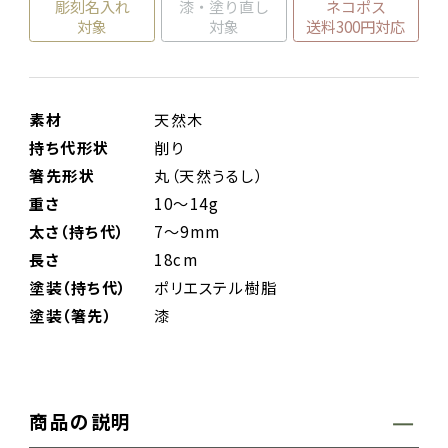
彫刻名入れ
漆・塗り直し
ネコポス
対象
対象
送料300円対応
素材
天然木
持ち代形状
削り
箸先形状
丸（天然うるし）
重さ
10～14g
太さ（持ち代）
7～9mm
長さ
18cm
塗装（持ち代）
ポリエステル樹脂
塗装（箸先）
漆
商品の説明