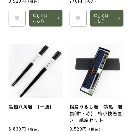
3,520円
770円
（税込）
（税込）
詳しくは
詳しくは
こちら
こちら
黒檀八角箸 (一膳)
輪島うるし箸 鶴亀 箸
袋(紺・赤) 梅小枝箸置
き 紙箱セット
5,830円
3,520円
（税込）
（税込）