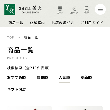
検索
カート
ログイン
商品一覧
店舗案内
お箸の選び方
ご利用ガイド
TOP
商品一覧
カート
ログイン
商品一覧
PRODUCTS
店舗案内
ご利用ガイド
検索結果（全210件表示）
箸久について
品質保証とメンテナンス
おすすめ順
価格順
人気順
更新順
商品一覧
お知らせ
ギフト包装
名入れ可能なお箸
商品ピックアップ＆トピックス
お客さまの声
結婚祝い・結婚記念日
お箸の魅力
よくあるご質問
長寿祝い・賀寿（還暦・古希・米寿など）
お箸の選び方
箸久スタッフブログ