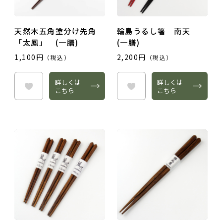
天然木五角塗分け先角
輪島うるし箸 南天
「太鳳」 (一膳)
(一膳)
1,100円
2,200円
（税込）
（税込）
詳しくは
詳しくは
こちら
こちら