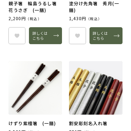
親子箸 輪島うるし箸
塗分け先角箸 秀月(一
花うさぎ (一膳)
膳)
2,200円
1,430円
（税込）
（税込）
詳しくは
詳しくは
こちら
こちら
けずり紫檀箸 (一膳)
割安彫刻名入れ箸