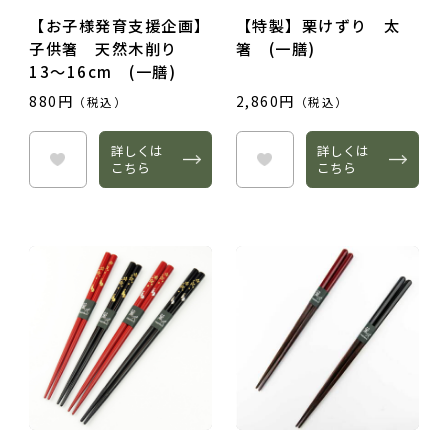
【お子様発育支援企画】
【特製】栗けずり 太
子供箸 天然木削り
箸 (一膳)
13～16cm (一膳)
880円
2,860円
（税込）
（税込）
詳しくは
詳しくは
こちら
こちら