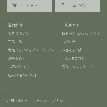
カート
ログイン
店舗案内
ご利用ガイド
箸久について
品質保証とメンテナンス
商品一覧
お知らせ
名入れ可能なお箸
商品ピックアップ＆トピックス
お客さまの声
結婚祝い・結婚記念日
お箸の魅力
よくあるご質問
長寿祝い・賀寿（還暦・古希・米寿など）
お箸の選び方
箸久スタッフブログ
ご夫婦・ご両親へ（夫婦箸）
名入れ箸のご紹介
お食い初め・出産祝い・入園祝い・卒園祝い（子供箸）
成人祝い・卒業祝い・就職祝い
退職祝い
お問い合わせ
プライバシーポリシー