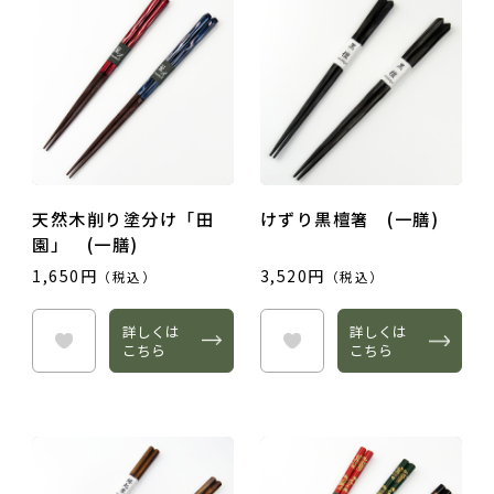
ご夫婦・ご両親へ（夫婦箸）
名入れ箸のご紹介
お食い初め・出産祝い・入園祝い・卒園祝い（子供箸）
成人祝い・卒業祝い・就職祝い
退職祝い
お問い合わせ
プライバシーポリシー
普段使い・自宅用
特定商取引法に基づく表示
産地独自の塗り箸（津軽・若狭・輪島）
天然木削り塗分け「田
けずり黒檀箸 (一膳)
園」 (一膳)
イベント・記念品・ノベルティオリジナルデザイン箸（小ロッ
1,650円
3,520円
（税込）
（税込）
トより承ります）
限定品・特別仕様品
詳しくは
詳しくは
こちら
こちら