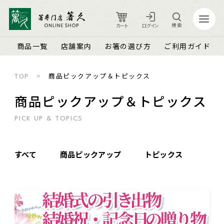
検索
カート
ログイン
商品一覧
店舗案内
お箸の選び方
ご利用ガイド
TOP
商品ピックアップ＆トピックス
カート
ログイン
商品ピックアップ＆トピックス
PICK UP & TOPICS
店舗案内
ご利用ガイド
箸久について
品質保証とメンテナンス
すべて
商品ピックアップ
トピックス
商品一覧
お知らせ
名入れ可能なお箸
商品ピックアップ＆トピックス
お客さまの声
結婚祝い・結婚記念日
お箸の魅力
よくあるご質問
長寿祝い・賀寿（還暦・古希・米寿など）
お箸の選び方
箸久スタッフブログ