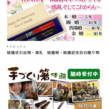
ご夫婦・ご両親へ（夫婦箸）
名入れ箸のご紹介
お食い初め・出産祝い・入園祝い・卒園祝い（子供箸）
成人祝い・卒業祝い・就職祝い
退職祝い
お問い合わせ
プライバシーポリシー
普段使い・自宅用
特定商取引法に基づく表示
トピックス
産地独自の塗り箸（津軽・若狭・輪島）
結婚式引出物・席札 結婚祝・結婚記念日の贈り物
イベント・記念品・ノベルティオリジナルデザイン箸（小ロッ
トより承ります）
限定品・特別仕様品