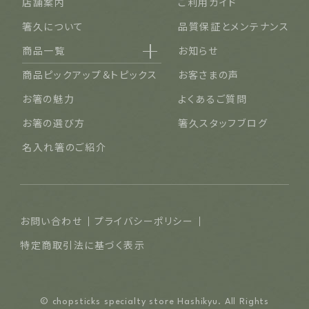
店舗案内
ご利用ガイド
箸久について
品質保証とメンテナンス
商品一覧
お知らせ
名入れ可能なお箸
商品ピックアップ＆トピックス
お客さまの声
結婚祝い・結婚記念日
お箸の魅力
よくあるご質問
長寿祝い・賀寿（還暦・古希・米寿など）
お箸の選び方
箸久スタッフブログ
ご夫婦・ご両親へ（夫婦箸）
名入れ箸のご紹介
お食い初め・出産祝い・入園祝い・卒園祝い（子供箸）
成人祝い・卒業祝い・就職祝い
退職祝い
お問い合わせ
プライバシーポリシー
普段使い・自宅用
特定商取引法に基づく表示
産地独自の塗り箸（津軽・若狭・輪島）
イベント・記念品・ノベルティオリジナルデザイン箸（小ロット
© chopsticks specialty store Hashikyu. All Rights