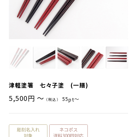
ご夫婦・ご両親へ（夫婦箸）
名入れ箸のご紹介
お食い初め・出産祝い・入園祝い・卒園祝い（子供箸）
成人祝い・卒業祝い・就職祝い
退職祝い
お問い合わせ
プライバシーポリシー
普段使い・自宅用
特定商取引法に基づく表示
産地独自の塗り箸（津軽・若狭・輪島）
イベント・記念品・ノベルティオリジナルデザイン箸（小ロッ
トより承ります）
津軽塗箸 七々子塗 (一膳)
限定品・特別仕様品
5,500円 〜
55
〜
pt
（税込）
彫刻名入れ
ネコポス
対象
送料300円対応