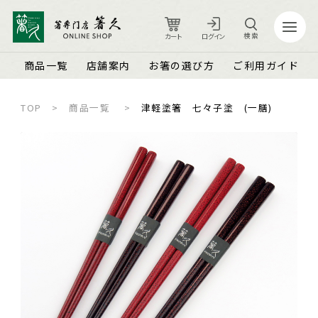
検索
カート
ログイン
商品一覧
店舗案内
お箸の選び方
ご利用ガイド
TOP
商品一覧
津軽塗箸 七々子塗 (一膳)
カート
ログイン
店舗案内
ご利用ガイド
箸久について
品質保証とメンテナンス
商品一覧
お知らせ
名入れ可能なお箸
商品ピックアップ＆トピックス
お客さまの声
結婚祝い・結婚記念日
お箸の魅力
よくあるご質問
長寿祝い・賀寿（還暦・古希・米寿など）
お箸の選び方
箸久スタッフブログ