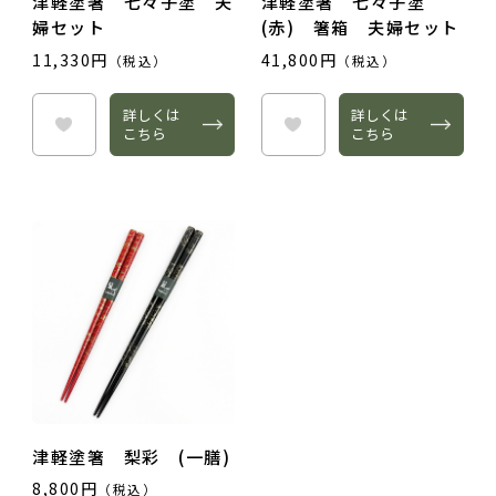
津軽塗箸 七々子塗 夫
津軽塗箸 七々子塗
婦セット
(赤) 箸箱 夫婦セット
タイトル
11,330円
41,800円
（税込）
（税込）
詳しくは
詳しくは
こちら
こちら
レビュー内容
津軽塗箸 梨彩 (一膳)
8,800円
（税込）