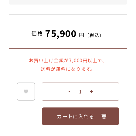
和紙にご希望のメッセージを無料で印刷いた
します。
画像はイメージです。
75,900
価格
円
（税込）
カードはお箸と一緒に、包装内にお入れいた
します。
お買い上げ金額が7,000円以上で、
送料が無料になります。
3. 四葉（よつば）
カートに入れる