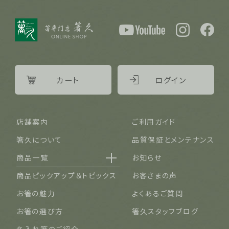
カート
ログイン
店舗案内
ご利用ガイド
箸久について
品質保証とメンテナンス
商品一覧
お知らせ
名入れ可能なお箸
商品ピックアップ＆トピックス
お客さまの声
結婚祝い・結婚記念日
お箸の魅力
よくあるご質問
長寿祝い・賀寿（還暦・古希・米寿など）
お箸の選び方
箸久スタッフブログ
ご夫婦・ご両親へ（夫婦箸）
名入れ箸のご紹介