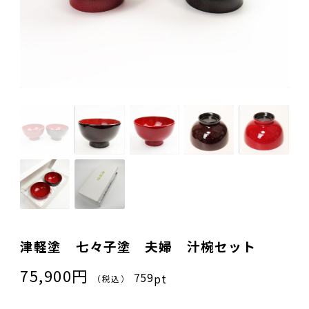
ご夫婦・ご両親へ（夫婦箸）
名入れ箸のご紹介
お食い初め・出産祝い・入園祝い・卒園祝い（子供箸）
成人祝い・卒業祝い・就職祝い
退職祝い
お問い合わせ
プライバシーポリシー
普段使い・自宅用
特定商取引法に基づく表示
産地独自の塗り箸（津軽・若狭・輪島）
イベント・記念品・ノベルティオリジナルデザイン箸（小ロッ
トより承ります）
限定品・特別仕様品
津軽塗 七々子塗 夫婦 汁椀セット
75,900円
759
pt
（税込）