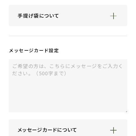
1. 緑
手提げ袋について
持ち運び用手提げ袋は無料です。
（寸法：22×7×30㎝／カラー：うぐいす）
ギフト包装のご注文の場合にのみお付けいた
メッセージカード設定
します。
ギフト用箸袋・箱なしギフト包装は10包程
度、紙箱・桐箱の1〜2膳用は7箱程度、3〜5
膳用は3箱程度入る大きさです。
2. ピンク
メッセージカードについて