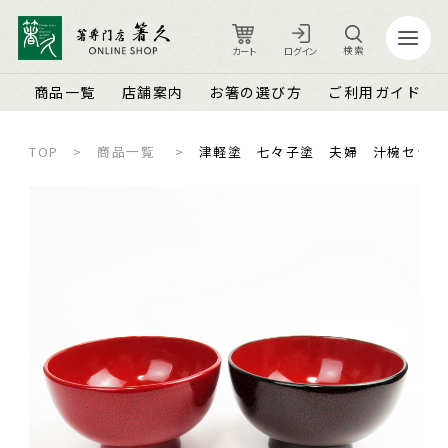
検索
カート
ログイン
商品一覧
店舗案内
お箸の選び方
ご利用ガイド
TOP
商品一覧
津軽塗 七々子塗 夫婦 汁椀セット
カート
ログイン
店舗案内
ご利用ガイド
箸久について
品質保証とメンテナンス
商品一覧
お知らせ
名入れ可能なお箸
商品ピックアップ＆トピックス
お客さまの声
結婚祝い・結婚記念日
お箸の魅力
よくあるご質問
長寿祝い・賀寿（還暦・古希・米寿など）
お箸の選び方
箸久スタッフブログ