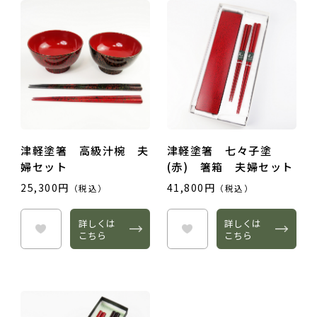
おすすめ度
津軽塗箸 高級汁椀 夫
津軽塗箸 七々子塗
婦セット
(赤) 箸箱 夫婦セット
タイトル
25,300円
41,800円
（税込）
（税込）
詳しくは
詳しくは
こちら
こちら
レビュー内容