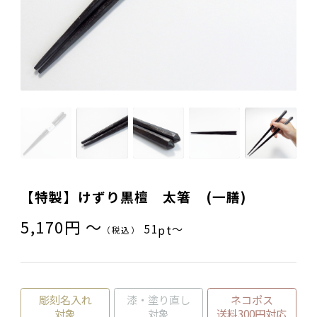
ご夫婦・ご両親へ（夫婦箸）
名入れ箸のご紹介
お食い初め・出産祝い・入園祝い・卒園祝い（子供箸）
成人祝い・卒業祝い・就職祝い
退職祝い
お問い合わせ
プライバシーポリシー
普段使い・自宅用
特定商取引法に基づく表示
産地独自の塗り箸（津軽・若狭・輪島）
イベント・記念品・ノベルティオリジナルデザイン箸（小ロッ
トより承ります）
【特製】けずり黒檀 太箸 (一膳)
限定品・特別仕様品
5,170円 〜
51
〜
pt
（税込）
彫刻名入れ
漆・塗り直し
ネコポス
対象
対象
送料300円対応