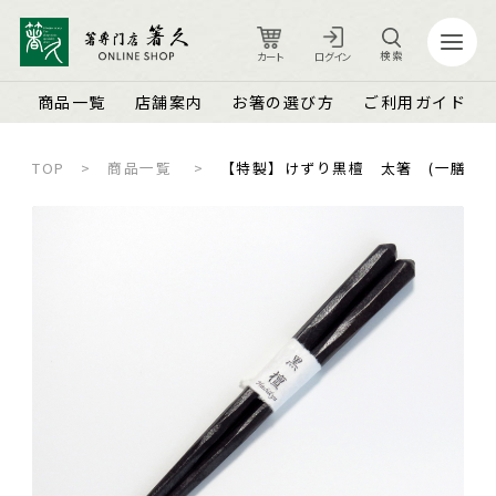
検索
カート
ログイン
商品一覧
店舗案内
お箸の選び方
ご利用ガイド
TOP
商品一覧
【特製】けずり黒檀 太箸 (一膳)
カート
ログイン
店舗案内
ご利用ガイド
箸久について
品質保証とメンテナンス
商品一覧
お知らせ
名入れ可能なお箸
商品ピックアップ＆トピックス
お客さまの声
結婚祝い・結婚記念日
お箸の魅力
よくあるご質問
長寿祝い・賀寿（還暦・古希・米寿など）
お箸の選び方
箸久スタッフブログ