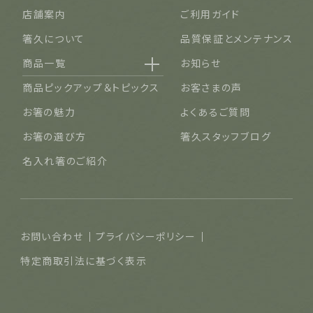
投稿する
店舗案内
ご利用ガイド
箸久について
品質保証とメンテナンス
商品一覧
お知らせ
名入れ可能なお箸
商品ピックアップ＆トピックス
お客さまの声
結婚祝い・結婚記念日
お箸の魅力
よくあるご質問
長寿祝い・賀寿（還暦・古希・米寿など）
お箸の選び方
箸久スタッフブログ
ご夫婦・ご両親へ（夫婦箸）
名入れ箸のご紹介
お食い初め・出産祝い・入園祝い・卒園祝い（子供箸）
成人祝い・卒業祝い・就職祝い
退職祝い
お問い合わせ
プライバシーポリシー
普段使い・自宅用
特定商取引法に基づく表示
産地独自の塗り箸（津軽・若狭・輪島）
イベント・記念品・ノベルティオリジナルデザイン箸（小ロット