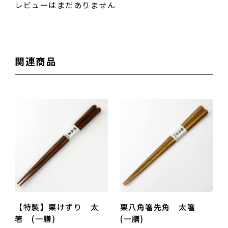
レビューはまだありません
性別
関連商品
男性
女性
その他
おすすめ度
【特製】栗けずり 太
栗八角箸先角 太箸
箸 (一膳)
(一膳)
タイトル