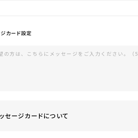
ち運び用手提げ袋は無料です。
寸法：22×7×30㎝／カラー：うぐいす）
ギフト包装のご注文の場合にのみお付けいたします。
ギフト用箸袋・箱なしギフト包装は10包程度、紙箱・桐箱の1〜
ージカード設定
度、3〜5膳用は3箱程度入る大きさです。
. 四葉（よつば）
ッセージカードについて
紙にご希望のメッセージを無料で印刷いたします。