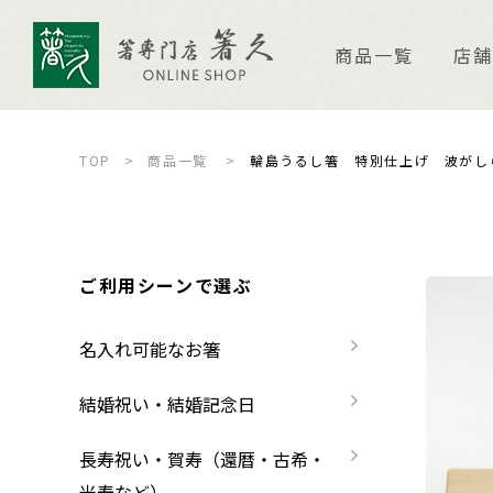
商品一覧
店舗
TOP
商品一覧
輪島うるし箸 特別仕上げ 波がし
店舗案内
ご
箸久について
品
ご利用シーンで選ぶ
商品一覧
お
名入れ可能なお箸
名入れ可能なお箸
商品ピックアップ＆トピックス
お
結婚祝い・結婚記念日
結婚祝い・結婚記念日
お箸の魅力
よ
長寿祝い・賀寿（還暦・古希・
米寿など）