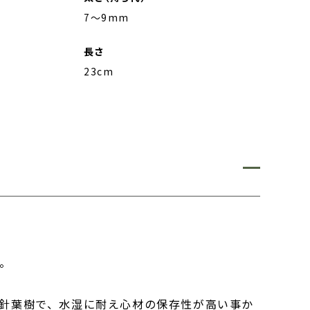
7～9mm
長さ
23cm
。
針葉樹で、水湿に耐え心材の保存性が高い事か