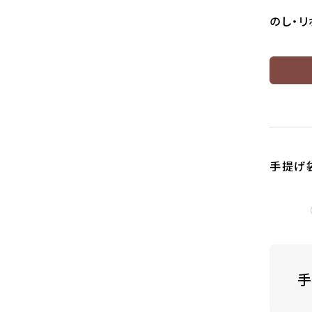
のし・
手提げ
1.