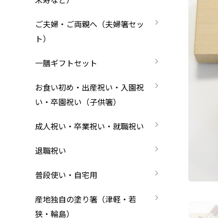
長寿祝い・賀寿（還暦・古希・米寿など）
お箸の選び方
箸
ご夫婦・ご両親へ（夫婦箸セッ
ご夫婦・ご両親へ（夫婦箸）
名入れ箸のご紹介
ト）
お食い初め・出産祝い・入園祝い・卒園祝い
一膳ギフトセット
成人祝い・卒業祝い・就職祝い
お食い初め・出産祝い・入園祝
い・卒園祝い（子供箸）
退職祝い
お問い合わせ
プライバシーポリシー
特定商
成人祝い・卒業祝い・就職祝い
普段使い・自宅用
退職祝い
産地独自の塗り箸（津軽・若狭・輪島）
普段使い・自宅用
イベント・記念品・ノベルティオリジナルデ
産地独自の塗り箸（津軽・若
より承ります）
狭・輪島）