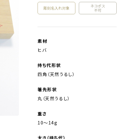
ネコポス
彫刻名入れ
対象
不可
素材
ヒバ
持ち代形状
四角（天然うるし）
箸先形状
丸（天然うるし）
重さ
10～14g
太さ（持ち代）