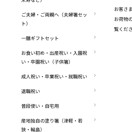
長寿祝い・賀寿（還暦・古希・米寿など）
お箸の選び方
箸
お客さ
ご夫婦・ご両親へ（夫婦箸セッ
お荷物
ご夫婦・ご両親へ（夫婦箸）
名入れ箸のご紹介
ト）
覧くだ
お食い初め・出産祝い・入園祝い・卒園祝い
一膳ギフトセット
成人祝い・卒業祝い・就職祝い
お食い初め・出産祝い・入園祝
い・卒園祝い（子供箸）
退職祝い
お問い合わせ
プライバシーポリシー
特定商
成人祝い・卒業祝い・就職祝い
普段使い・自宅用
退職祝い
産地独自の塗り箸（津軽・若狭・輪島）
普段使い・自宅用
イベント・記念品・ノベルティオリジナルデ
産地独自の塗り箸（津軽・若
より承ります）
狭・輪島）