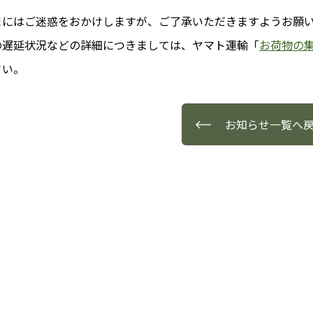
久スタッフブログ
まにはご迷惑をおかけしますが、ご了承いただきますようお願
の遅延状況などの詳細につきましては、ヤマト運輸「
お荷物の
さい。
（子供箸）
お知らせ一覧へ
取引法に基づく表示
ザイン箸（小ロット