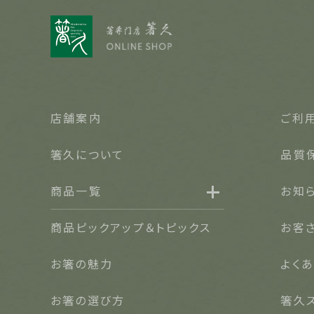
店舗案内
ご利
箸久について
品質
商品一覧
お知
名入れ可能なお箸
商品ピックアップ＆トピックス
お客
結婚祝い・結婚記念日
お箸の魅力
よく
長寿祝い・賀寿（還暦・古希・米寿など）
お箸の選び方
箸久