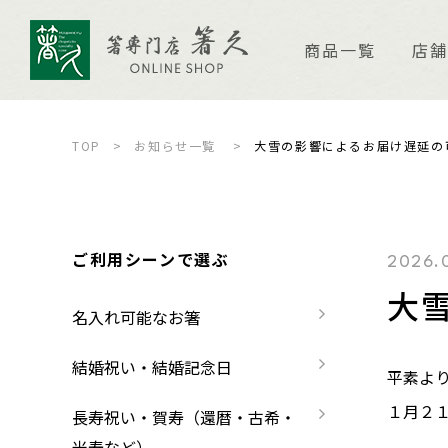
商品一覧
店舗
TOP
お知らせ一覧
大雪の影響によるお届け遅延の
店舗案内
ご
箸久について
品
ご利用シーンで選ぶ
2026.
大
商品一覧
お
名入れ可能なお箸
名入れ可能なお箸
商品ピックアップ＆トピックス
お
結婚祝い・結婚記念日
平素よ
１月２
結婚祝い・結婚記念日
お箸の魅力
よ
長寿祝い・賀寿（還暦・古希・
米寿など）