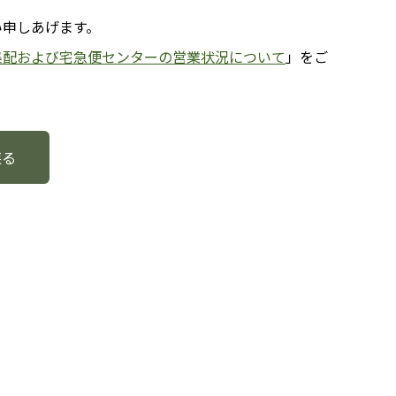
い申しあげます。
集配および宅急便センターの営業状況について
」をご
戻る