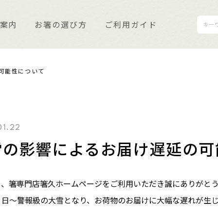
案内
お箸の選び方
ご利用ガイド
可能性について
利用ガイド
質保証とメンテナンス
01.22
雪の影響によるお届け遅延の可
知らせ
客さまの声
り、箸専門店箸久ホームページをご利用いただき誠にありがと
１日～警報級の大雪となり、お荷物のお届けに大幅な遅れが生
くあるご質問