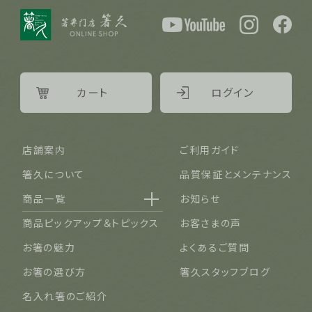
カート
ログイン
店舗案内
ご利用ガイド
箸久について
品質保証とメンテナンス
商品一覧
お知らせ
名入れ可能なお箸
商品ピックアップ＆トピックス
お客さまの声
結婚祝い・結婚記念日
お箸の魅力
よくあるご質問
長寿祝い・賀寿（還暦・古希・米寿など）
お箸の選び方
箸久スタッフブログ
ご夫婦・ご両親へ（夫婦箸）
名入れ箸のご紹介