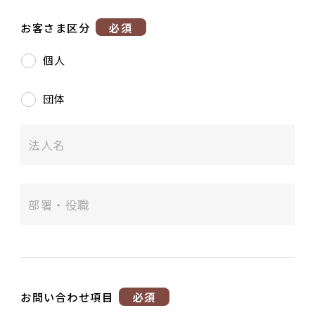
ご夫婦・ご両親へ（夫婦箸）
名入れ箸のご紹介
お客さま区分
必須
お食い初め・出産祝い・入園祝い・卒園祝い（子供箸）
個人
成人祝い・卒業祝い・就職祝い
退職祝い
お問い合わせ
プライバシーポリシー
団体
普段使い・自宅用
特定商取引法に基づく表示
産地独自の塗り箸（津軽・若狭・輪島）
イベント・記念品・ノベルティオリジナルデザイン箸（小ロッ
トより承ります）
限定品・特別仕様品
お問い合わせ項目
必須