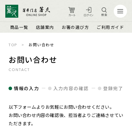
検索
カート
ログイン
商品一覧
店舗案内
お箸の選び方
ご利用ガイド
TOP
お問い合わせ
カート
ログイン
お問い合わせ
CONTACT
店舗案内
ご利用ガイド
箸久について
品質保証とメンテナンス
情報の入力
入力内容の確認
登録完了
商品一覧
お知らせ
以下フォームよりお気軽にお問い合わせください。
名入れ可能なお箸
商品ピックアップ＆トピックス
お客さまの声
お問い合わせ内容の確認後、担当者よりご連絡させてい
結婚祝い・結婚記念日
お箸の魅力
よくあるご質問
ただきます。
長寿祝い・賀寿（還暦・古希・米寿など）
お箸の選び方
箸久スタッフブログ