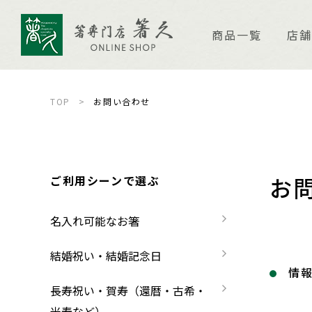
商品一覧
店舗
TOP
お問い合わせ
店舗案内
ご
箸久について
品
お
ご利用シーンで選ぶ
商品一覧
お
名入れ可能なお箸
名入れ可能なお箸
商品ピックアップ＆トピックス
お
結婚祝い・結婚記念日
情
結婚祝い・結婚記念日
お箸の魅力
よ
長寿祝い・賀寿（還暦・古希・
米寿など）