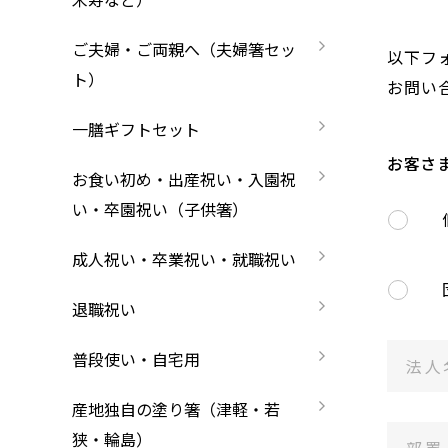
長寿祝い・賀寿（還暦・古希・米寿など）
お箸の選び方
箸
ご夫婦・ご両親へ（夫婦箸セッ
以下フ
ご夫婦・ご両親へ（夫婦箸）
名入れ箸のご紹介
ト）
お問い
お食い初め・出産祝い・入園祝い・卒園祝い
一膳ギフトセット
お客さ
成人祝い・卒業祝い・就職祝い
お食い初め・出産祝い・入園祝
い・卒園祝い（子供箸）
退職祝い
お問い合わせ
プライバシーポリシー
特定商
成人祝い・卒業祝い・就職祝い
普段使い・自宅用
退職祝い
産地独自の塗り箸（津軽・若狭・輪島）
普段使い・自宅用
イベント・記念品・ノベルティオリジナルデ
産地独自の塗り箸（津軽・若
より承ります）
狭・輪島）