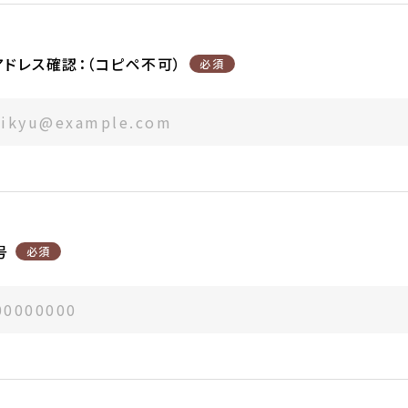
アドレス確認：（コピペ不可）
必須
号
必須