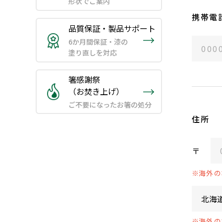
形状でご案内
携帯電
品質保証・製品サポート
6か月間保証・漆の
塗り直しを対応
箸感謝祭
（お焚き上げ）
ご不要になったお箸の処分
住所
〒
海外の
海外の