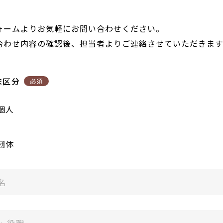
久スタッフブログ
ォームよりお気軽にお問い合わせください。
合わせ内容の確認後、担当者よりご連絡させていただきます
（子供箸）
ま区分
必須
個人
取引法に基づく表示
団体
ザイン箸（小ロット