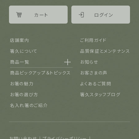
カート
ログイン
店舗案内
ご利用ガイド
箸久について
品質保証とメンテナンス
商品一覧
お知らせ
名入れ可能なお箸
商品ピックアップ＆トピックス
お客さまの声
結婚祝い・結婚記念日
お箸の魅力
よくあるご質問
長寿祝い・賀寿（還暦・古希・米寿など）
お箸の選び方
箸久スタッフブログ
ご夫婦・ご両親へ（夫婦箸）
名入れ箸のご紹介
お食い初め・出産祝い・入園祝い・卒園祝い（子供箸）
成人祝い・卒業祝い・就職祝い
退職祝い
お問い合わせ
プライバシーポリシー