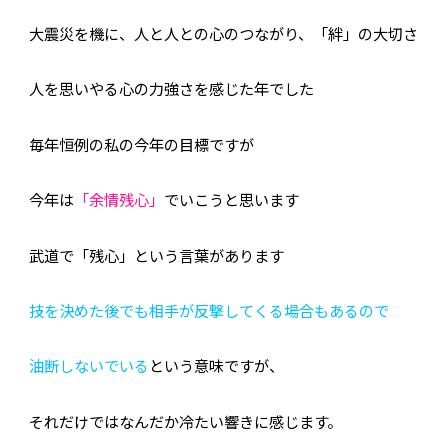
ご夫婦・ご両親へ（夫婦箸）
名入れ箸のご紹介
大震災を機に、人と人との心のつながり、「絆」の大切さ
お食い初め・出産祝い・入園祝い・卒園祝い（子供箸）
人を思いやる心の力強さを感じた年でした
成人祝い・卒業祝い・就職祝い
退職祝い
お問い合わせ
プライバシーポリシー
毎年恒例の私の今年の目標ですが
普段使い・自宅用
特定商取引法に基づく表示
産地独自の塗り箸（津軽・若狭・輪島）
今年は
「余情残心」
でいこうと思います
イベント・記念品・ノベルティオリジナルデザイン箸（小ロッ
武道で「残心」という言葉があります
トより承ります）
限定品・特別仕様品
技を決めた後でも相手が反撃してくる場合もあるので
油断しないでいる
という意味ですが、
それだけではなんだか冷たい響きに感じます。