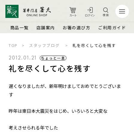
検索
カート
ログイン
商品一覧
店舗案内
お箸の選び方
ご利用ガイド
TOP
スタッフブログ
礼を尽くして心を残す
カート
ログイン
ちょっと一息
2012.01.21
礼を尽くして心を残す
店舗案内
ご利用ガイド
遅くなりましたが、新年明けましておめでとうございま
箸久について
品質保証とメンテナンス
す
商品一覧
お知らせ
名入れ可能なお箸
商品ピックアップ＆トピックス
お客さまの声
昨年は東日本大震災をはじめ、いろいろと大変な
結婚祝い・結婚記念日
お箸の魅力
よくあるご質問
考えさせられる年でした
長寿祝い・賀寿（還暦・古希・米寿など）
お箸の選び方
箸久スタッフブログ