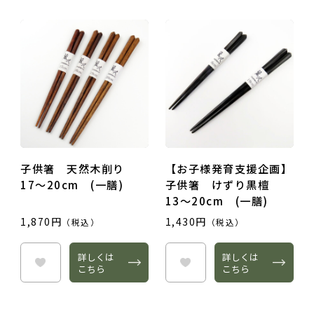
子供箸 天然木削り
【お子様発育支援企画】
17～20cm (一膳)
子供箸 けずり黒檀
13～20cm (一膳)
1,870円
1,430円
（税込）
（税込）
詳しくは
詳しくは
こちら
こちら