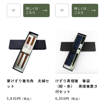
詳しくは
詳しくは
こちら
こちら
栗けずり箸先角 夫婦セ
けずり黒檀箸 箸袋
ット
（紺・赤） 黒檀箸置き
付セット
5,830円
6,050円
（税込）
（税込）