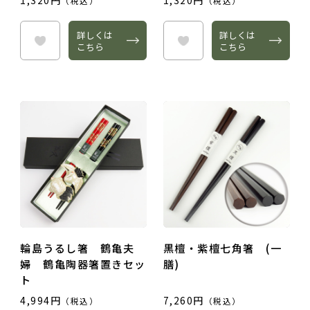
1,320円
1,320円
（税込）
（税込）
詳しくは
詳しくは
こちら
こちら
輪島うるし箸 鶴亀夫
黒檀・紫檀七角箸 (一
婦 鶴亀陶器箸置きセッ
膳)
ト
4,994円
7,260円
（税込）
（税込）