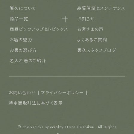
箸久について
品質保証とメンテナンス
商品一覧
お知らせ
名入れ可能なお箸
商品ピックアップ＆トピックス
お客さまの声
結婚祝い・結婚記念日
お箸の魅力
よくあるご質問
長寿祝い・賀寿（還暦・古希・米寿など）
お箸の選び方
箸久スタッフブログ
ご夫婦・ご両親へ（夫婦箸）
名入れ箸のご紹介
お食い初め・出産祝い・入園祝い・卒園祝い（子供箸）
成人祝い・卒業祝い・就職祝い
退職祝い
お問い合わせ
プライバシーポリシー
普段使い・自宅用
特定商取引法に基づく表示
産地独自の塗り箸（津軽・若狭・輪島）
イベント・記念品・ノベルティオリジナルデザイン箸（小ロット
© chopsticks specialty store Hashikyu. All Rights
より承ります）