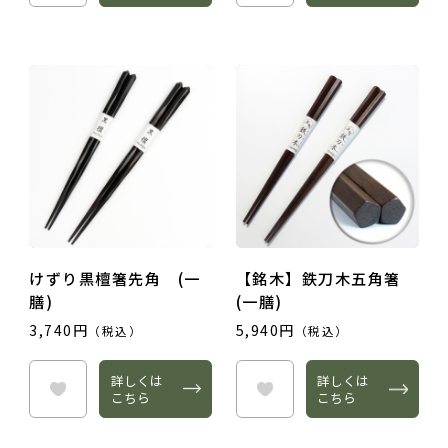
けずり黒檀箸先角 (一
【銘木】鉄刀木五角箸
膳)
(一膳)
3,740円
5,940円
（税込）
（税込）
詳しくは
詳しくは
こちら
こちら