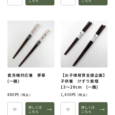
こちら
こちら
食洗機対応箸 夢華
【お子様発育支援企画】
(一膳)
子供箸 けずり紫檀
13～20cm (一膳)
880円
1,430円
（税込）
（税込）
詳しくは
詳しくは
こちら
こちら