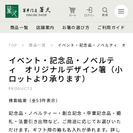
検索
カート
ログイン
商品一覧
店舗案内
お箸の選び方
ご利用ガイド
TOP
商品一覧
イベント・記念品・ノベルティ オリ
カート
ログイン
イベント・記念品・ノベルテ
ィ オリジナルデザイン箸（小
ロットより承ります）
店舗案内
ご利用ガイド
箸久について
品質保証とメンテナンス
PRODUCTS
商品一覧
お知らせ
検索結果（全53件表示）
名入れ可能なお箸
商品ピックアップ＆トピックス
お客さまの声
記念品・ノベルティー・創立記念・卒業記念品・婚
結婚祝い・結婚記念日
お箸の魅力
よくあるご質問
礼・法要引き出物など、ご用途に応じてお選びいた
長寿祝い・賀寿（還暦・古希・米寿など）
お箸の選び方
箸久スタッフブログ
だけます。ギフト用の箱も名入れが承れます。詳し