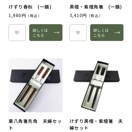
けずり春秋 (一膳)
黒檀・紫檀角箸 (一膳)
1,980円
3,410円
（税込）
（税込）
詳しくは
詳しくは
こちら
こちら
栗八角箸先角 夫婦セッ
けずり黒檀・紫檀箸 夫
ト
婦セット