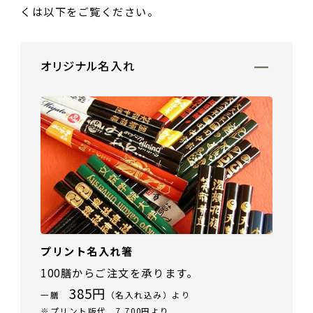
くは以下をご覧ください。
ご夫婦・ご両親へ（夫婦箸）
名入れ箸のご紹介
お食い初め・出産祝い・入園祝い・卒園祝い（子供箸）
成人祝い・卒業祝い・就職祝い
オリジナル名入れ
退職祝い
お問い合わせ
プライバシーポリシー
普段使い・自宅用
特定商取引法に基づく表示
産地独自の塗り箸（津軽・若狭・輪島）
イベント・記念品・ノベルティオリジナルデザイン箸（小ロッ
トより承ります）
限定品・特別仕様品
プリント名入れ箸
100膳からご注文を承ります。
385円
一膳
（名入れ込み）より
※プリント版代 7,700円より