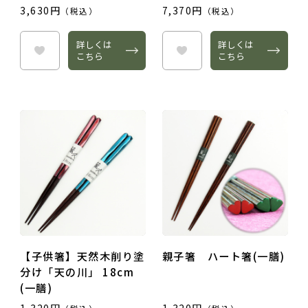
3,630円
7,370円
（税込）
（税込）
詳しくは
詳しくは
こちら
こちら
【子供箸】天然木削り塗
親子箸 ハート箸(一膳)
分け「天の川」 18cm
(一膳)